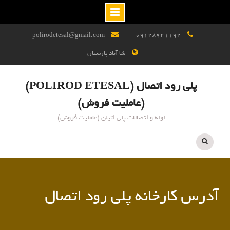
Ski
polirodetesal@gmail.com
09128921192
t
شا آباد پارسیان
conten
پلی رود اتصال (POLIROD ETESAL)
(عاملیت فروش)
لوله و اتصالات پلی اتیلن (عاملیت فروش)
آدرس کارخانه پلی رود اتصال