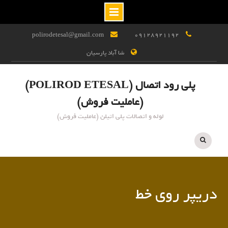
Ski
polirodetesal@gmail.com
09128921192
t
شا آباد پارسیان
conten
پلی رود اتصال (POLIROD ETESAL)
(عاملیت فروش)
لوله و اتصالات پلی اتیلن (عاملیت فروش)
دریپر روی خط