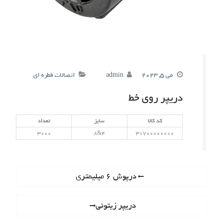
می 5, 2023
admin
اتصالات قطره ای
دریپر روی خط
کد کالا
سایز
تعداد
3000
4&8
31700000000
راهبری
Previous
درپوش 6 میلیمتری
post:
نوشته
Next
دریپر زیتونی
post: