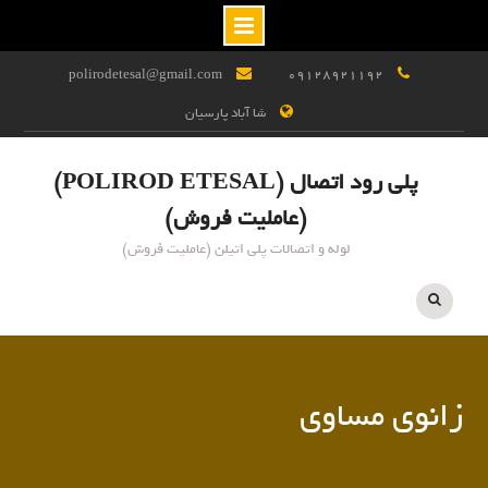
Ski
polirodetesal@gmail.com
09128921192
t
شا آباد پارسیان
conten
پلی رود اتصال (POLIROD ETESAL)
(عاملیت فروش)
لوله و اتصالات پلی اتیلن (عاملیت فروش)
زانوی مساوی