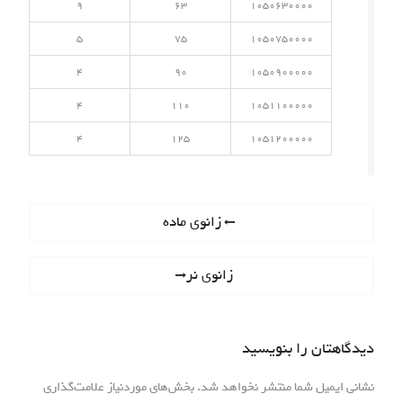
9
63
1050630000
5
75
1050750000
4
90
1050900000
4
110
1051100000
4
125
1051200000
راهبری
Previous
زانوی ماده
post:
نوشته
Next
زانوی نر
post:
دیدگاهتان را بنویسید
نشانی ایمیل شما منتشر نخواهد شد.
بخش‌های موردنیاز علامت‌گذاری