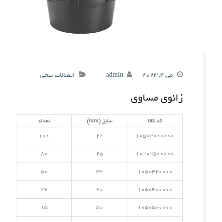
می 4, 2023
admin
اتصالات پیچی
زانوی مساوی
کد کالا
سایز (mm)
تعداد
100
20
10502000000
80
25
10202500000
50
32
1050320000
26
40
1050400000
15
50
1050500000