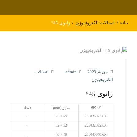
خانه
اتصالات الکتروفیوژن
زانوی 45°
می 4, 2023
admin
اتصالات
الکتروفیوژن
زانوی 45°
کد کالا
سایز (mm)
تعداد
–
25 × 25
255025025XX
–
32 × 32
255032032XX
–
40 × 40
255040040XX