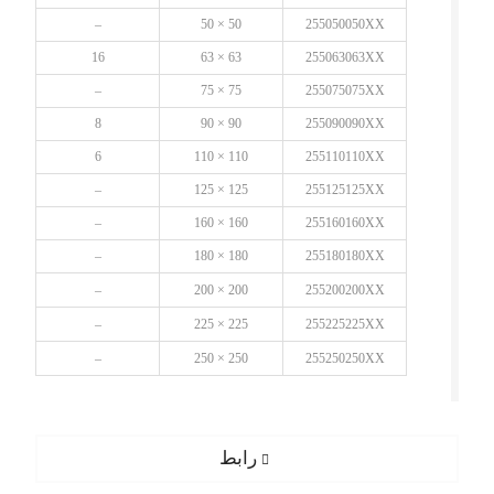
–
50 × 50
255050050XX
16
63 × 63
255063063XX
–
75 × 75
255075075XX
8
90 × 90
255090090XX
6
110 × 110
255110110XX
–
125 × 125
255125125XX
–
160 × 160
255160160XX
–
180 × 180
255180180XX
–
200 × 200
255200200XX
–
225 × 225
255225225XX
–
250 × 250
255250250XX
راهبری
Previous
رابط
post: