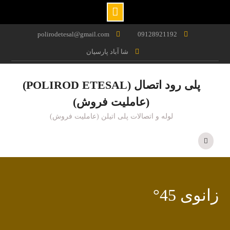
Ski
polirodetesal@gmail.com
09128921192
t
شا آباد پارسیان
conten
پلی رود اتصال (POLIROD ETESAL)
(عاملیت فروش)
لوله و اتصالات پلی اتیلن (عاملیت فروش)
زانوی 45°