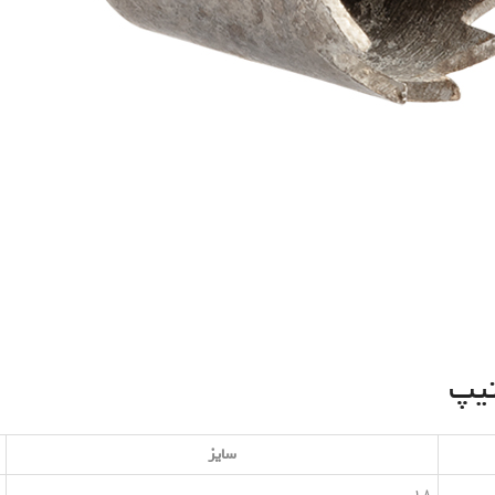
یپ
سایز
18