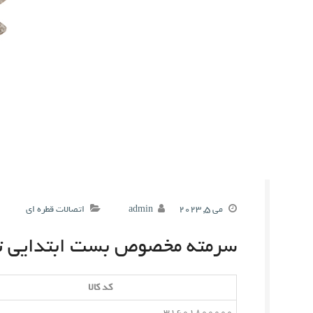
می 5, 2023
admin
اتصالات قطره ای
سرمته مخصوص بست ابتدایی ت
کد کالا
31601800000