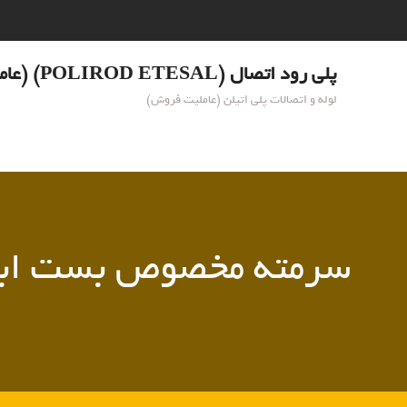
Ski
t
conten
پلی رود اتصال (POLIROD ETESAL) (عاملیت فروش)
لوله و اتصالات پلی اتیلن (عاملیت فروش)
سرمته مخصوص بست ابت