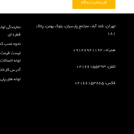
تهران، شاد آباد، مجتمع پارسیان، بلوک بهمن، پلاک
نمایندگی لوله
181
قطره ای
نحوه نصب کمرب
همراه :
09128921192
لیست قیمت مح
لوله اتصالات
تلفن: 02166155393
آدرس کارخانه
لوله های پلی 
فکس: 02166153865