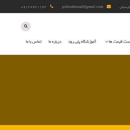
پارسیان
polirodetesal@gmail.com
09128921192
ست قیمت ها
آموزشگاه پلی رود
درباره ما
تماس با ما