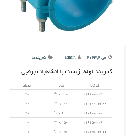
می 4, 2023
admin
کمربندها
کمربند لوله ازبست با انشعابات برنجی
کد کالا
سایز
تعداد
20
110 × ½”
11610001200
20
100 × ¾”
11610003400
20
100 × 1”
11610010000
10
150 × ½”
11615001200
10
150 × ¾”
11615003400