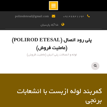
Ski
polirodetesal@gmail.com
09128921192
t
شا آباد پارسیان
conten
پلی رود اتصال (POLIROD ETESAL)
(عاملیت فروش)
لوله و اتصالات پلی اتیلن (عاملیت فروش)
کمربند لوله ازبست با انشعابات
برنجی