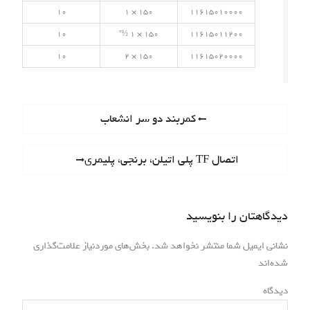
10
150 × 1
11615010000
10
150 × 1 ½”
11615011200
10
150 × 2
11615020000
راهبری
Previous
کمربند دو سر انشعاب
post:
نوشته
Next
اتصال TF پلی اتیلن، برنجی، پلیمری
post:
دیدگاهتان را بنویسید
نشانی ایمیل شما منتشر نخواهد شد.
بخش‌های موردنیاز علامت‌گذاری
*
شده‌اند
*
دیدگاه