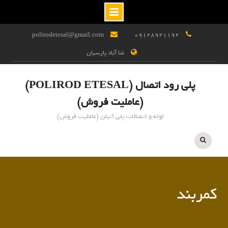
Ski
polirodetesal@gmail.com
09128921192
t
شا آباد پارسیان
conten
پلی رود اتصال (POLIROD ETESAL)
(عاملیت فروش)
لوله و اتصالات پلی اتیلن (عاملیت فروش)
کمربند