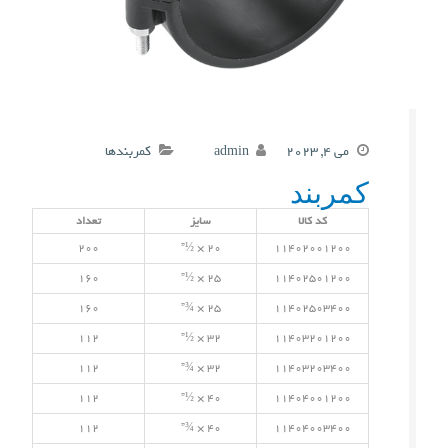
می 4, 2023
admin
کمربندها
کمربند
کد کالا
سایز
تعداد
200
20 × ½”
11402001200
160
25 × ½”
11402501200
160
25 × ¾”
11402503400
112
32 × ½”
11403201200
112
32 × ¾”
11403203400
112
40 × ½”
11404001200
112
40 × ¾”
11404003400